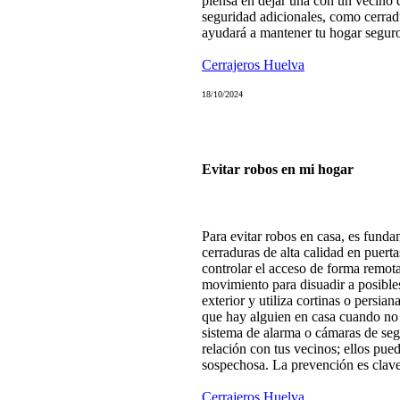
piensa en dejar una con un vecino
seguridad adicionales, como cerradu
ayudará a mantener tu hogar segur
Cerrajeros Huelva
18/10/2024
Evitar robos en mi hogar
Para evitar robos en casa, es fundam
cerraduras de alta calidad en puerta
controlar el acceso de forma remota
movimiento para disuadir a posibles
exterior y utiliza cortinas o persia
que hay alguien en casa cuando no 
sistema de alarma o cámaras de seg
relación con tus vecinos; ellos pued
sospechosa. La prevención es clave
Cerrajeros Huelva