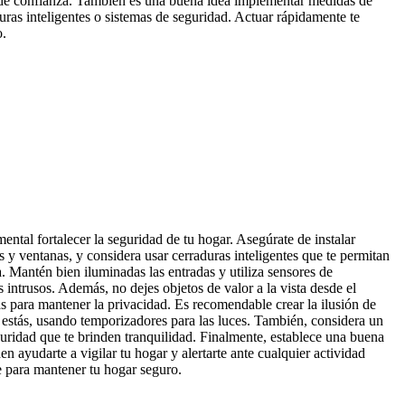
 de confianza. También es una buena idea implementar medidas de
ras inteligentes o sistemas de seguridad. Actuar rápidamente te
o.
ental fortalecer la seguridad de tu hogar. Asegúrate de instalar
s y ventanas, y considera usar cerraduras inteligentes que te permitan
. Mantén bien iluminadas las entradas y utiliza sensores de
 intrusos. Además, no dejes objetos de valor a la vista desde el
nas para mantener la privacidad. Es recomendable crear la ilusión de
estás, usando temporizadores para las luces. También, considera un
uridad que te brinden tranquilidad. Finalmente, establece una buena
en ayudarte a vigilar tu hogar y alertarte ante cualquier actividad
 para mantener tu hogar seguro.