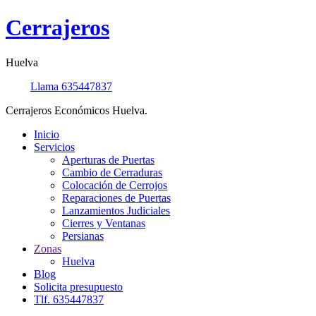
Cerrajeros
Huelva
Llama
635447837
Cerrajeros Económicos Huelva.
Inicio
Servicios
Aperturas de Puertas
Cambio de Cerraduras
Colocación de Cerrojos
Reparaciones de Puertas
Lanzamientos Judiciales
Cierres y Ventanas
Persianas
Zonas
Huelva
Blog
Solicita presupuesto
Tlf. 635447837