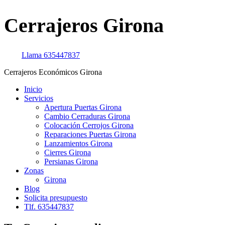
Cerrajeros Girona
Llama
635447837
Cerrajeros Económicos Girona
Inicio
Servicios
Apertura Puertas Girona
Cambio Cerraduras Girona
Colocación Cerrojos Girona
Reparaciones Puertas Girona
Lanzamientos Girona
Cierres Girona
Persianas Girona
Zonas
Girona
Blog
Solicita presupuesto
Tlf. 635447837