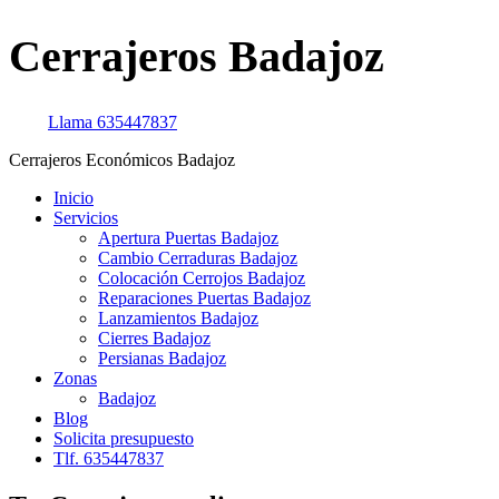
Cerrajeros Badajoz
Llama
635447837
Cerrajeros Económicos Badajoz
Inicio
Servicios
Apertura Puertas Badajoz
Cambio Cerraduras Badajoz
Colocación Cerrojos Badajoz
Reparaciones Puertas Badajoz
Lanzamientos Badajoz
Cierres Badajoz
Persianas Badajoz
Zonas
Badajoz
Blog
Solicita presupuesto
Tlf. 635447837